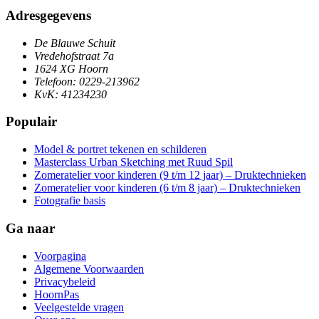
Adresgegevens
De Blauwe Schuit
Vredehofstraat 7a
1624 XG Hoorn
Telefoon: 0229-213962
KvK: 41234230
Populair
Model & portret tekenen en schilderen
Masterclass Urban Sketching met Ruud Spil
Zomeratelier voor kinderen (9 t/m 12 jaar) – Druktechnieken
Zomeratelier voor kinderen (6 t/m 8 jaar) – Druktechnieken
Fotografie basis
Ga naar
Voorpagina
Algemene Voorwaarden
Privacybeleid
HoornPas
Veelgestelde vragen