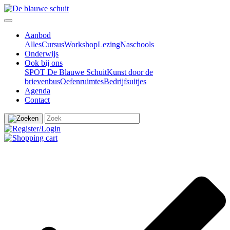
Aanbod
Alles
Cursus
Workshop
Lezing
Naschools
Onderwijs
Ook bij ons
SPOT De Blauwe Schuit
Kunst door de
brievenbus
Oefenruimtes
Bedrijfsuitjes
Agenda
Contact
Zoeken
naar: