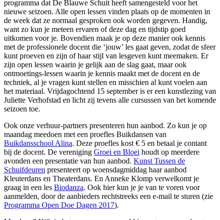
programma dat De Blauwe Schuit heeft samengesteld voor het
nieuwe seizoen. Alle open lessen vinden plaats op de momenten in
de week dat ze normaal gesproken ook worden gegeven. Handig,
want zo kun je meteen ervaren of deze dag en tijdstip goed
uitkomen voor je. Bovendien maak je op deze manier ook kennis
met de professionele docent die ‘jouw’ les gaat geven, zodat de sfeer
kunt proeven en zijn of haar stijl van lesgeven kunt meemaken. Er
zijn open lessen waarin je gelijk aan de slag gaat, maar ook
ontmoetings-lessen waarin je kennis maakt met de docent en de
techniek, al je vragen kunt stellen en misschien al kunt voelen aan
het materiaal. Vrijdagochtend 15 september is er een kunstlezing van
Juliette Verhofstad en licht zij tevens alle cursussen van het komende
seizoen toe.
Ook onze verhuur-partners presenteren hun aanbod. Zo kun je op
maandag meedoen met een proefles Buikdansen van
Buikdansschool Alina
. Deze proefles kost € 5 en betaal je contant
bij de docent. De vereniging
Groei en Bloei
houdt op meerdere
avonden een presentatie van hun aanbod.
Kunst Tussen de
Schuifdeuren
presenteert op woensdagmiddag haar aanbod
Kleuterdans en Theaterdans. En Anneke Klomp verwelkomt je
graag in een les
Biodanza
. Ook hier kun je je van te voren voor
aanmelden, door de aanbieders rechtstreeks een e-mail te sturen (zie
Programma Open Doe Dagen 2017
).